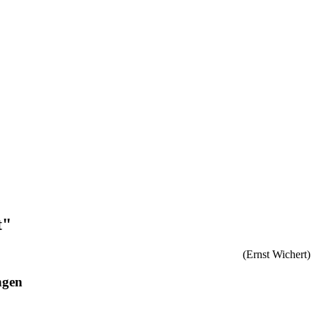
t"
(Ernst Wichert)
ungen